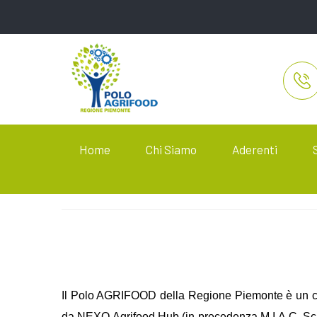
Home
Chi Siamo
Aderenti
Il Polo AGRIFOOD della Regione Piemonte è un clus
da NEXO Agrifood Hub (in precedenza M.I.A.C. Scpa),