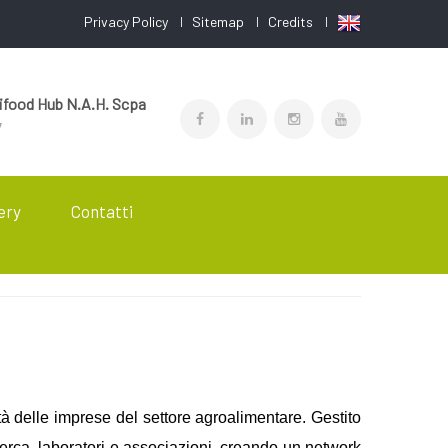
Privacy Policy
Sitemap
Credits
food Hub N.A.H. Scpa
7
ery
Contatti
 delle imprese del settore agroalimentare. Gestito
cerca, laboratori e associazioni, creando un network