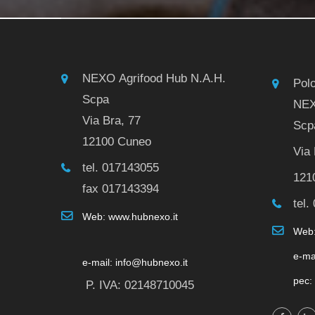
NEXO Agrifood Hub N.A.H.
Pol
Scpa
NEX
Via Bra, 77
Scp
12100 Cuneo
Via 
tel. 017143055
121
fax 017143394
tel.
Web: www.hubnexo.it
Web:
e-ma
e-mail: info@hubnexo.it
pec:
P. IVA: 02148710045