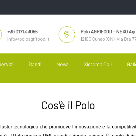
+39 0171.43055
Polo AGRIFOOD – NEXO Agri
info@poloagrifood.it
12100 Cuneo (CN), Via Bra 7
Servizi
Bandi
News
Sistema Poli
Gall
Cos'è il Polo
ter tecnologico che promuove l’innovazione e la competitività
 il Polo riunisce PMI, grandi aziende, università, centri di ri