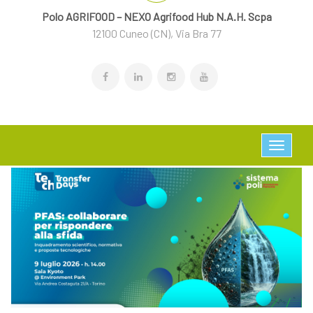
Polo AGRIFOOD – NEXO Agrifood Hub N.A.H. Scpa
12100 Cuneo (CN), Via Bra 77